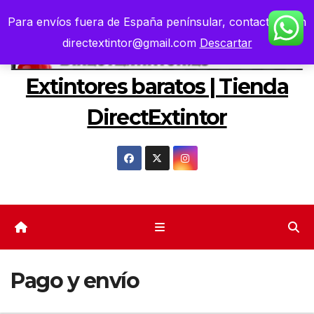
Saltar
Para envíos fuera de España penínsular, contacten con
al
directextintor@gmail.com
Descartar
contenido
Extintores baratos | Tienda
DirectExtintor
Pago y envío