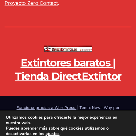
Proyecto Zero Contact
.
Extintores baratos |
Tienda DirectExtintor
Funciona gracias a WordPress
|
Tema: News Way por
Themeansar
.
Utilizamos cookies para ofrecerte la mejor experiencia en
nuestra web.
Puedes aprender más sobre qué cookies utilizamos o
Noticias
Pago y envío
Contactar
Aviso legal
Quienes somos
desactivarlas en los
ajustes
.