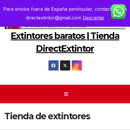
Saltar
Para envíos fuera de España penínsular, contacten con
al
directextintor@gmail.com
Descartar
contenido
Extintores baratos | Tienda
DirectExtintor
Tienda de extintores