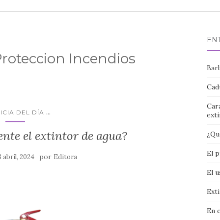
EN
Proteccion Incendios
Bar
Cad
Car
...
ICIA DEL DÍA
ext
nte el extintor de agua?
¿Qué
El p
por
8 abril, 2024
Editora
El u
Exti
En 